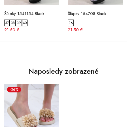
Šľapky 1541154 Black
Šľapky 154708 Black
37
38
39
40
36
21.50 €
21.50 €
Naposledy zobrazené
-36%