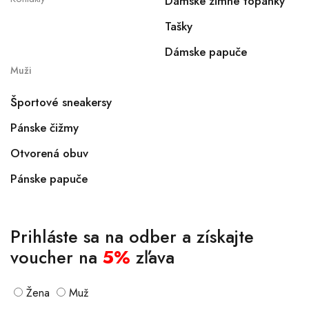
Dámske zimné topánky
Tašky
Dámske papuče
Muži
Športové sneakersy
Pánske čižmy
Otvorená obuv
Pánske papuče
Prihláste sa na odber a získajte
voucher na
5%
zľava
Žena
Muž