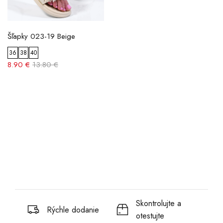
Šľapky 023-19 Beige
36
38
40
8.90 €
13.80 €
Skontrolujte a
Rýchle dodanie
otestujte