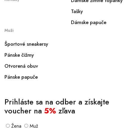
Dámske zimné topánky
Tašky
Dámske papuče
Muži
Športové sneakersy
Pánske čižmy
Otvorená obuv
Pánske papuče
Prihláste sa na odber a získajte
voucher na
5%
zľava
Žena
Muž