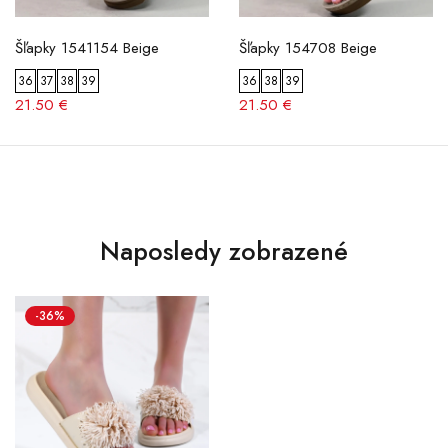
Šľapky 1541154 Beige
Šľapky 154708 Beige
36
37
38
39
36
38
39
21.50 €
21.50 €
Naposledy zobrazené
-36%