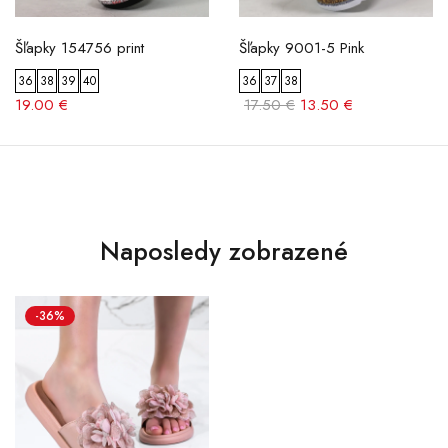
Šľapky 154756 print
Šľapky 9001-5 Pink
36
38
39
40
36
37
38
19.00 €
17.50 €
13.50 €
Naposledy zobrazené
-36%