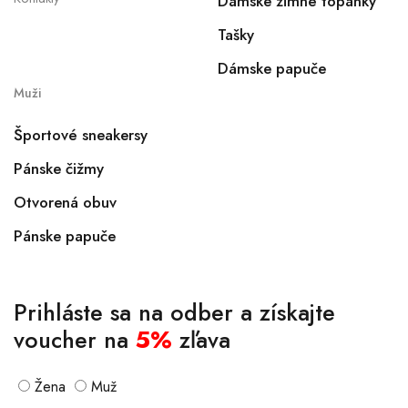
Dámske zimné topánky
Tašky
Dámske papuče
Muži
Športové sneakersy
Pánske čižmy
Otvorená obuv
Pánske papuče
Prihláste sa na odber a získajte
voucher na
5%
zľava
Žena
Muž