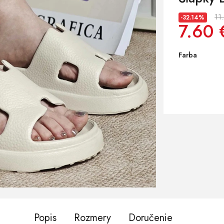
11
-32.14%
7.60 
Farba
Popis
Rozmery
Doručenie