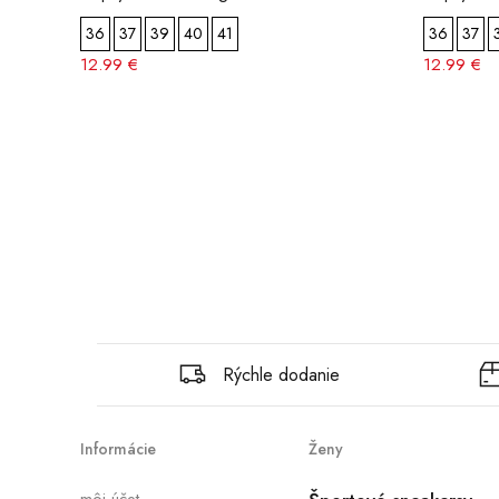
36
37
39
40
41
36
37
12.99 €
12.99 €
Rýchle dodanie
Informácie
Ženy
môj účet