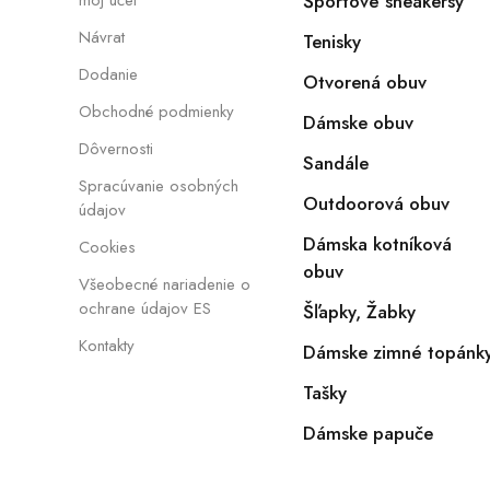
Športové sneakersy
Návrat
Tenisky
Dodanie
Otvorená obuv
Obchodné podmienky
Dámske obuv
Dôvernosti
Sandále
Spracúvanie osobných
Outdoorová obuv
údajov
Dámska kotníková
Cookies
obuv
Všeobecné nariadenie o
ochrane údajov ES
Šľapky, Žabky
Kontakty
Dámske zimné topánk
Tašky
Dámske papuče