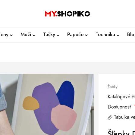
Ženy
Muži
Tašky
Papuče
Technika
Blo
Žabky
Katalógové čí
Dostupnosť:
Tabuľka ve
Šľapky 