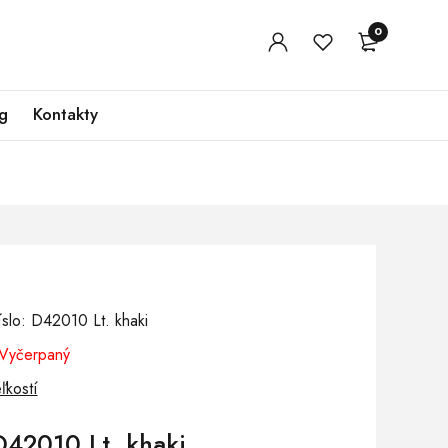
0
g
Kontakty
slo: D42010 Lt. khaki
Vyčerpaný
ľkostí
D42010 Lt. khaki