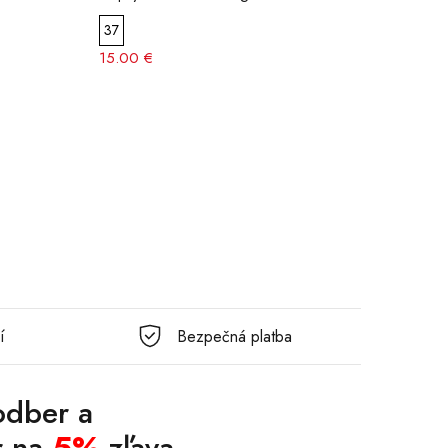
37
36
15.00 €
8.50 
í
Bezpečná platba
 odber a
r na
5%
zľava