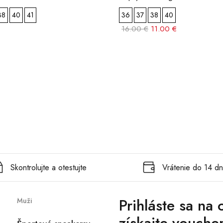
38
40
41
36
37
38
40
16.00 €
11.00 €
Skontrolujte a otestujte
Vrátenie do 14 dn
Prihláste sa na
Muži
získajte vouche