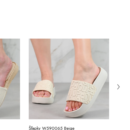
Šľapky W590065 Beige
Šľapk