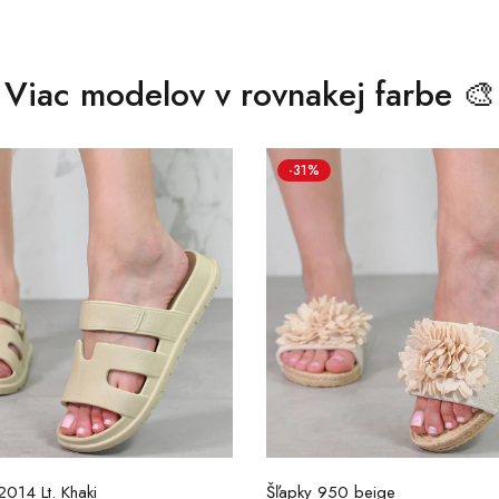
Viac modelov v rovnakej farbe 🎨
-31%
014 Lt. Khaki
Šľapky 950 beige