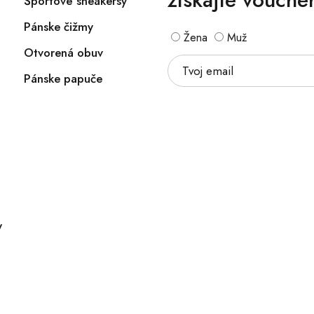
Športové sneakersy
Pánske čižmy
Žena
Muž
Otvorená obuv
Pánske papuče
y