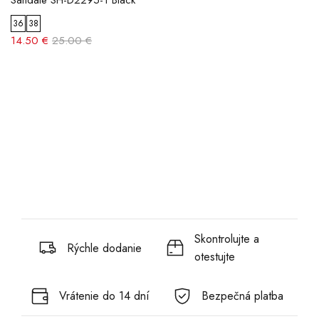
Sandále SH-D2295-1 Black
36
38
14.50 €
25.00 €
Skontrolujte a
Rýchle dodanie
otestujte
Vrátenie do 14 dní
Bezpečná platba