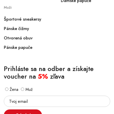
Dámske papuče
Muži
Športové sneakersy
Pánske čižmy
Otvorená obuv
Pánske papuče
Prihláste sa na odber a získajte
voucher na
5%
zľava
Žena
Muž