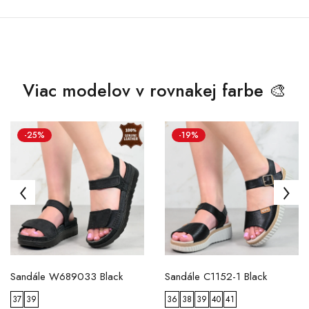
Viac modelov v rovnakej farbe 🎨
-25%
-19%
Sandále W689033 Black
Sandále C1152-1 Black
37
39
36
38
39
40
41