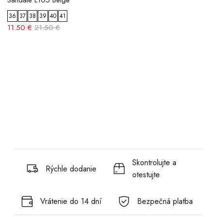
Sandále L105 Beige
36
37
38
39
40
41
11.50 €
21.50 €
Skontrolujte a
Rýchle dodanie
otestujte
Vrátenie do 14 dní
Bezpečná platba