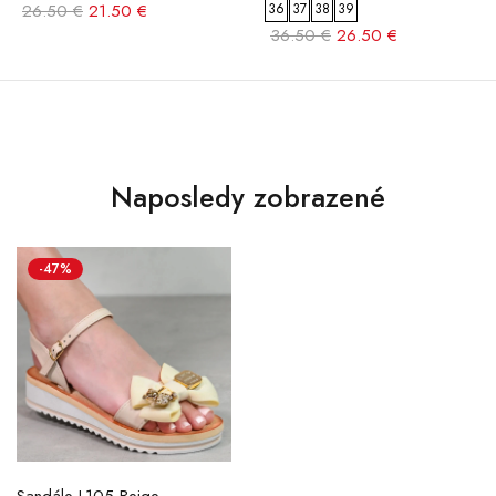
26.50 €
21.50 €
36
37
38
39
36.50 €
26.50 €
Naposledy zobrazené
-47%