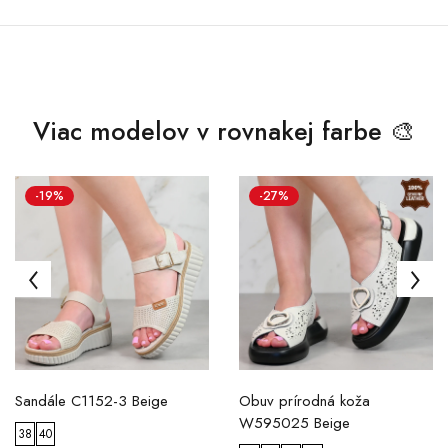
Viac modelov v rovnakej farbe 🎨
-19%
-27%
Sandále C1152-3 Beige
Obuv prírodná koža
W595025 Beige
38
40