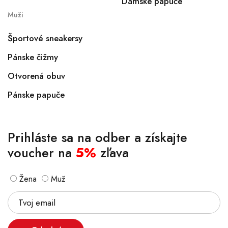
Dámske papuče
Muži
Športové sneakersy
Pánske čižmy
Otvorená obuv
Pánske papuče
Prihláste sa na odber a získajte
voucher na
5%
zľava
Žena
Muž