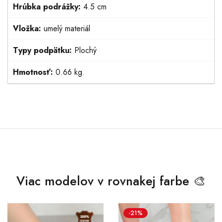
Hrúbka podrážky:
4.5 cm
Vložka:
umelý materiál
Typy podpätku:
Plochý
Hmotnosť:
0.66 kg.
Viac modelov v rovnakej farbe 🎨
-21%