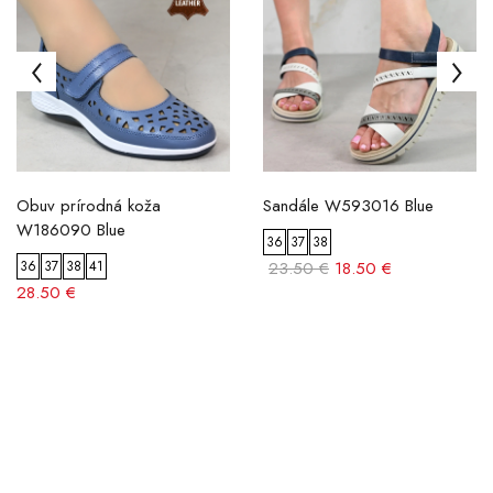
Obuv prírodná koža
Sandále W593016 Blue
W186090 Blue
36
37
38
36
37
38
41
23.50 €
18.50 €
28.50 €