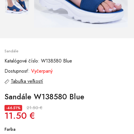
Sandále
Katalógové číslo: W138580 Blue
Dostupnosť:
Vyčerpaný
Tabuľka veľkostí
Sandále W138580 Blue
21.50 €
-46.51%
11.50 €
Farba