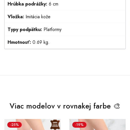
Hrúbka podrážky:
6 cm
Vložka:
Imitácia kože
Typy podpätku:
Platformy
Hmotnosť:
0.69 kg.
Viac modelov v rovnakej farbe 🎨
-25%
-19%