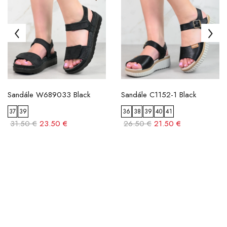
Sandále W689033 Black
Sandále C1152-1 Black
37
39
36
38
39
40
41
31.50 €
23.50 €
26.50 €
21.50 €