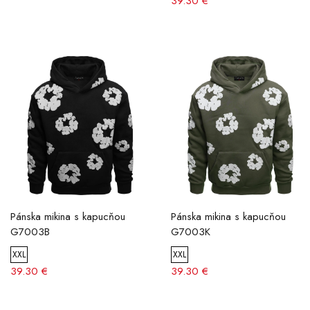
39.30 €
Pánska mikina s kapucňou
Pánska mikina s kapucňou
G7003B
G7003K
XXL
XXL
39.30 €
39.30 €