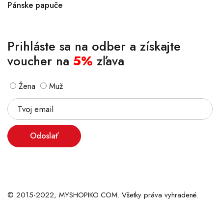
Pánske papuče
Prihláste sa na odber a získajte
voucher na
5%
zľava
Žena
Muž
Odoslať
© 2015-2022, MYSHOPIKO.COM. Všetky práva vyhradené.