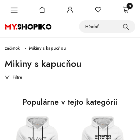
0
začiatok
Mikiny s kapucňou
Mikiny s kapucňou
Filtre
Populárne v tejto kategórii