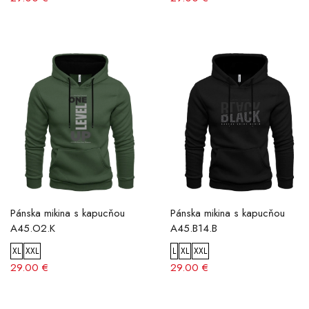
Pánska mikina s kapucňou
Pánska mikina s kapucňou
A45.O2.K
A45.B14.B
XL
XXL
L
XL
XXL
29.00 €
29.00 €