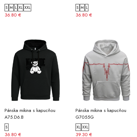
S
M
L
XL
XXL
S
M
L
36.80 €
36.80 €
Pánska mikina s kapucňou
Pánska mikina s kapucňou
A75.D6.B
G7055G
S
XL
XXL
36.80 €
39.30 €