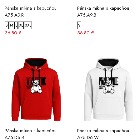
Pánska mikina s kapucňou
Pánska mikina s kapucňou
A75.A9.R
A75.A9.B
S
M
L
XL
XXL
S
36.80 €
36.80 €
Pánska mikina s kapucňou
Pánska mikina s kapucňou
A75.D6.R
A75.D6.W