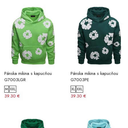
Pánska mikina s kapucňou
Pánska mikina s kapucňou
G7003LGR
G7003PE
M
XXL
XL
XXL
39.30 €
39.30 €