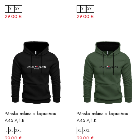
L
XL
XXL
L
XL
XXL
29.00 €
29.00 €
Pánska mikina s kapucňou
Pánska mikina s kapucňou
A45.AJ1.B
A45.AJ1.K
L
XL
XXL
XL
XXL
29.00 €
29.00 €