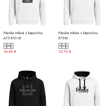
Pánska mikina s kapucňou
Pánska mikina s kapucňou
A75.R10.W
R75W
S
M
L
S
M
L
36.80 €
33.70 €