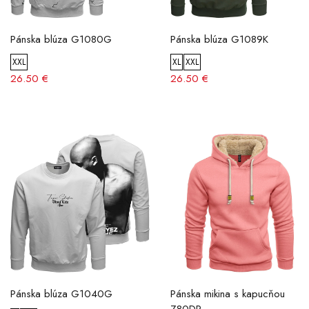
Pánska blúza G1080G
Pánska blúza G1089K
XXL
XL
XXL
26.50 €
26.50 €
Pánska blúza G1040G
Pánska mikina s kapucňou