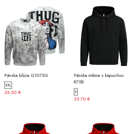
Pánska blúza G1075G
Pánska mikina s kapucňou
R75B
XXL
26.50 €
S
33.70 €