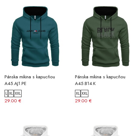
Pánska mikina s kapucňou
Pánska mikina s kapucňou
A45.AJ1.PE
A45.B14.K
L
XL
XXL
XL
XXL
29.00 €
29.00 €