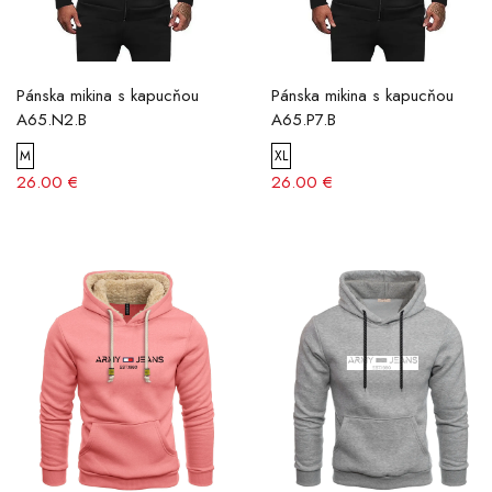
Papuče
Pánska mikina s kapucňou
Pánska mikina s kapucňou
A65.N2.B
A65.P7.B
Farba
M
XL
26.00 €
26.00 €
Veľkosť
M/L
S
M