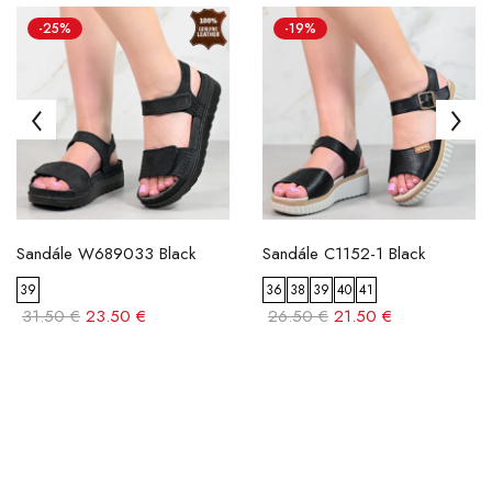
-25%
-19%
Sandále W689033 Black
Sandále C1152-1 Black
39
36
38
39
40
41
31.50 €
23.50 €
26.50 €
21.50 €