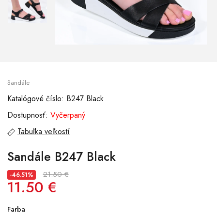
Sandále
Katalógové číslo: B247 Black
Dostupnosť:
Vyčerpaný
Tabuľka veľkostí
Sandále B247 Black
21.50 €
-46.51%
11.50 €
Farba