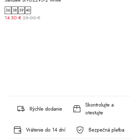
Sandále SH-D2295-2 White
36
38
39
40
14.50 €
25.00 €
Skontrolujte a
Rýchle dodanie
otestujte
Vrátenie do 14 dní
Bezpečná platba