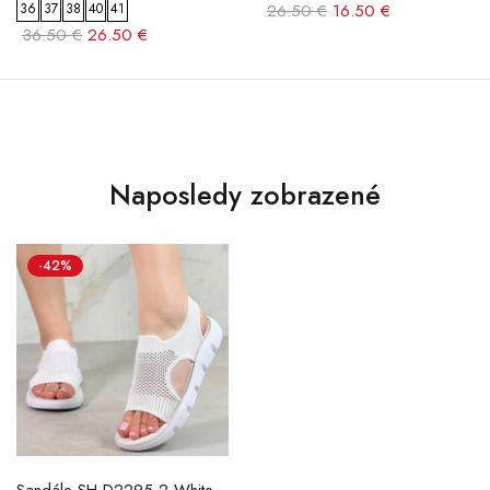
36
37
38
40
41
26.50 €
16.50 €
36.50 €
26.50 €
Naposledy zobrazené
-42%