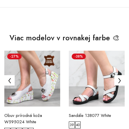
Viac modelov v rovnakej farbe 🎨
-27%
-38%
Obuv prírodná koža
Sandále 138077 White
W595024 White
39
40