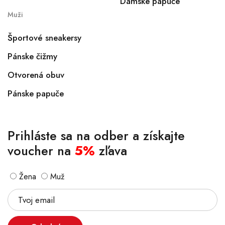
Dámske papuče
Muži
Športové sneakersy
Pánske čižmy
Otvorená obuv
Pánske papuče
Prihláste sa na odber a získajte
voucher na
5%
zľava
Žena
Muž